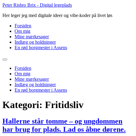
Videre
Peter Risbro Brix - Digital legeplads
til
Her leger jeg med digitale ideer og vibe-koder på livet løs
indhold
Forsiden
Om mig
Mine mærkesager
Indlæg og holdninger
En rød borgmester i Assens
Forsiden
Om mig
Mine mærkesager
Indlæg og holdninger
En rød borgmester i Assens
Kategori:
Fritidsliv
Hallerne står tomme – og ungdommen
har brug for plads. Lad os åbne dørene.